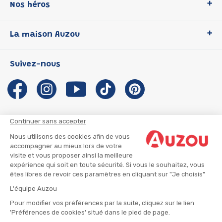
Nos héros
Loup
La maison Auzou
P'tit Loup
Les Héros du CP
Qui sommes-nous ?
Suivez-nous
Les Influenceuses
Notre histoire
Migali
Auzou s'engage
Petite Taupe
Auteurs et illustrateurs Auzou
Azuro
Nous rejoindre
Continuer sans accepter
Ma Boîte à Héros
Nous contacter
Nous utilisons des cookies afin de vous
CGU
Suivre mon colis
accompagner au mieux lors de votre
visite et vous proposer ainsi la meilleure
Infos consommateur
CGV
expérience qui soit en toute sécurité. Si vous le souhaitez, vous
Mentions légales
êtes libres de revoir ces paramètres en cliquant sur "Je choisis"
Nous rejoindre
L'équipe Auzou
Pour modifier vos préférences par la suite, cliquez sur le lien
'Préférences de cookies' situé dans le pied de page.