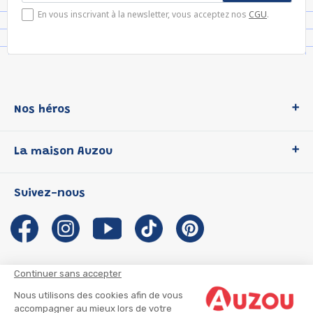
En vous inscrivant à la newsletter, vous acceptez nos
CGU
.
Nos héros
Loup
La maison Auzou
P'tit Loup
Les Héros du CP
Qui sommes-nous ?
Suivez-nous
Les Influenceuses
Notre histoire
Migali
Auzou s'engage
Petite Taupe
Auteurs et illustrateurs Auzou
Azuro
Nous rejoindre
Continuer sans accepter
Ma Boîte à Héros
Nous contacter
Nous utilisons des cookies afin de vous
CGU
Suivre mon colis
accompagner au mieux lors de votre