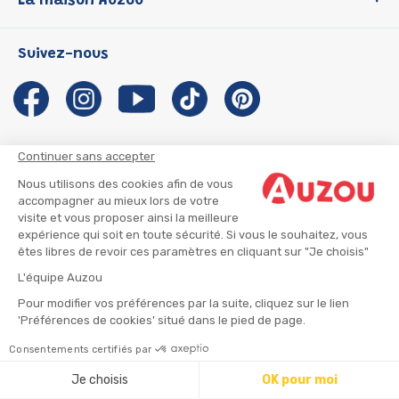
La maison Auzou
P'tit Loup
Les Héros du CP
Qui sommes-nous ?
Suivez-nous
Les Influenceuses
Notre histoire
Migali
Auzou s'engage
Petite Taupe
Auteurs et illustrateurs Auzou
Azuro
Nous rejoindre
Continuer sans accepter
Ma Boîte à Héros
Nous contacter
Nous utilisons des cookies afin de vous
CGU
Suivre mon colis
accompagner au mieux lors de votre
visite et vous proposer ainsi la meilleure
Infos consommateur
CGV
expérience qui soit en toute sécurité. Si vous le souhaitez, vous
Mentions légales
êtes libres de revoir ces paramètres en cliquant sur "Je choisis"
Nous rejoindre
L'équipe Auzou
Pour modifier vos préférences par la suite, cliquez sur le lien
'Préférences de cookies' situé dans le pied de page.
© 2026 - AUZOU
|
Plan du site
Consentements certifiés par
⚠️ Créez une alerte
Je choisis
OK pour moi