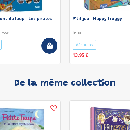
ons de loup - Les pirates
P'tit jeu - Happy froggy
nesse
Jeux
dès 4 ans
13.95 €
De la même collection