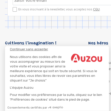
En vous inscrivant à la newsletter, vous acceptez nos
CGU
.
Cultivons l'imagination !
Nos héros
Continuer sans accepter
Loup
P'tit Loup
Nous utilisons des cookies afin de
vous accompagner au mieux lors de
Les Héros du
votre visite et vous proposer ainsi la
Les Influenc
meilleure expérience qui soit en toute sécurité. Si vous le
Migali
souhaitez, vous êtes libres de revoir ces paramètres en
cliquant sur "Je choisis"
Petite Taupe
Azuro
L'équipe Auzou
Ma Boîte à H
Pour modifier vos préférences par la suite, cliquez sur le lien
'Préférences de cookies' situé dans le pied de page.
Consentements certifiés par
CGU