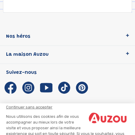
Nos héros
Loup
La maison Auzou
P'tit Loup
Les Héros du CP
Qui sommes-nous ?
Suivez-nous
Les Influenceuses
Notre histoire
Migali
Auzou s'engage
Petite Taupe
Auteurs et illustrateurs Auzou
Azuro
Nous rejoindre
Continuer sans accepter
Ma Boîte à Héros
Nous contacter
Nous utilisons des cookies afin de vous
CGU
Suivre mon colis
accompagner au mieux lors de votre
visite et vous proposer ainsi la meilleure
Infos consommateur
CGV
expérience qui soit en toute sécurité. Si vous le souhaitez, vous