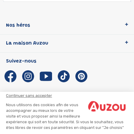
Nos héros
Loup
La maison Auzou
P'tit Loup
Les Héros du CP
Qui sommes-nous ?
Suivez-nous
Les Influenceuses
Notre histoire
Migali
Auzou s'engage
Petite Taupe
Auteurs et illustrateurs Auzou
Azuro
Nous rejoindre
Continuer sans accepter
Ma Boîte à Héros
Nous contacter
Nous utilisons des cookies afin de vous
CGU
Suivre mon colis
accompagner au mieux lors de votre
visite et vous proposer ainsi la meilleure
Infos consommateur
CGV
expérience qui soit en toute sécurité. Si vous le souhaitez, vous
Mentions légales
êtes libres de revoir ces paramètres en cliquant sur "Je choisis"