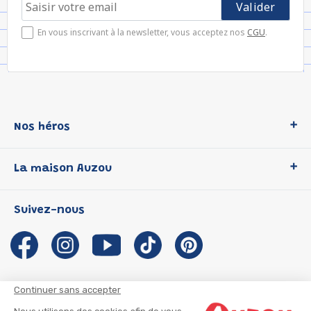
En vous inscrivant à la newsletter, vous acceptez nos
CGU
.
Nos héros
Loup
La maison Auzou
P'tit Loup
Les Héros du CP
Qui sommes-nous ?
Suivez-nous
Les Influenceuses
Notre histoire
Migali
Auzou s'engage
Petite Taupe
Auteurs et illustrateurs Auzou
Azuro
Nous rejoindre
Continuer sans accepter
Ma Boîte à Héros
Nous contacter