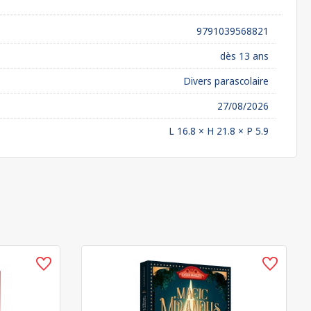
9791039568821
dès 13 ans
Divers parascolaire
27/08/2026
L 16.8 × H 21.8 × P 5.9