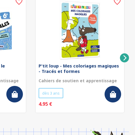
 le
P'tit loup - Mes coloriages magiques
- Tracés et formes
entissage
Cahiers de soutien et apprentissage
dès 3 ans
4.95 €