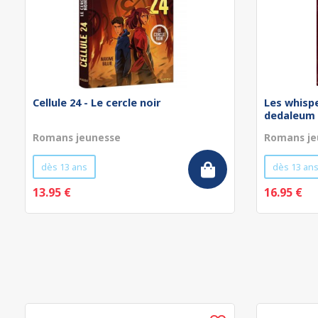
Cellule 24 - Le cercle noir
Les whispe
dedaleum
Romans jeunesse
Romans je
dès 13 ans
dès 13 an
13.95 €
16.95 €