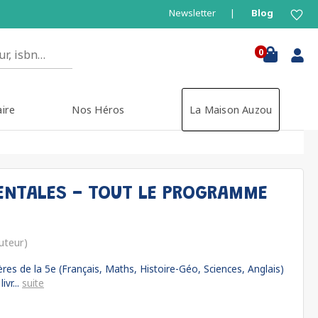
Newsletter
Blog
0
aire
Nos Héros
La Maison Auzou
ENTALES - TOUT LE PROGRAMME
uteur)
res de la 5e (Français, Maths, Histoire-Géo, Sciences, Anglais)
vr...
suite