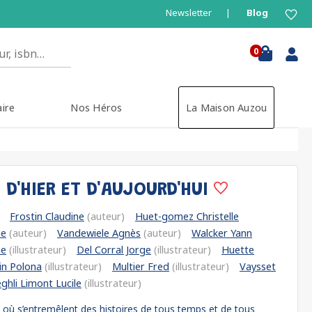
Newsletter
Blog
0
aire
Nos Héros
La Maison Auzou
 D'HIER ET D'AUJOURD'HUI
Frostin Claudine
(auteur)
Huet-gomez Christelle
ne
(auteur)
Vandewiele Agnès
(auteur)
Walcker Yann
ne
(illustrateur)
Del Corral Jorge
(illustrateur)
Huette
in Polona
(illustrateur)
Multier Fred
(illustrateur)
Vaysset
ghli Limont Lucile
(illustrateur)
où s’entremêlent des histoires de tous temps et de tous