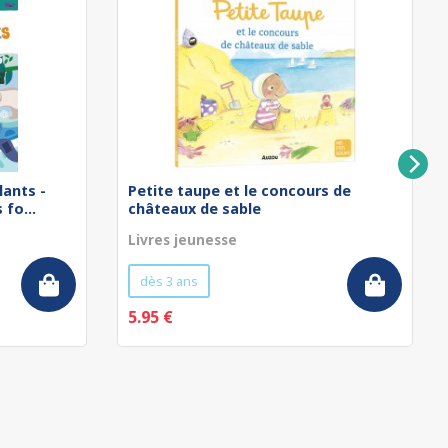
lants -
Petite taupe et le concours de
fo...
châteaux de sable
Livres jeunesse
dès 3 ans
5.95 €