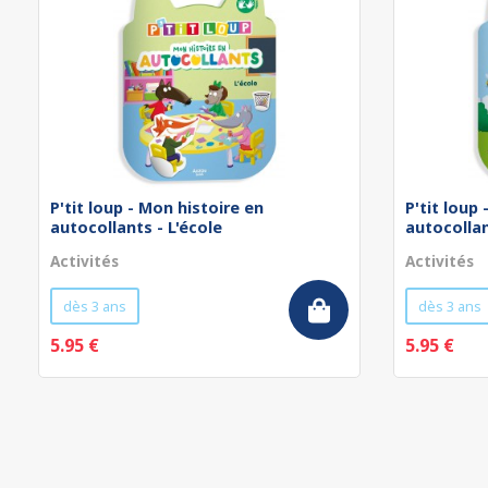
P'tit loup - Mon histoire en
P'tit loup
autocollants - L'école
autocollan
Activités
Activités
dès 3 ans
dès 3 ans
5.95 €
5.95 €