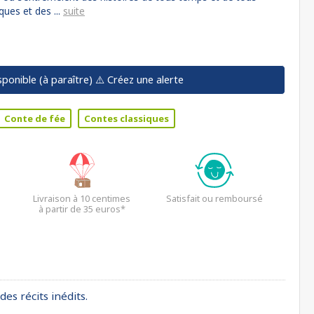
ques et des ...
suite
sponible (à paraître)
⚠️ Créez une alerte
Conte de fée
Contes classiques
Livraison à 10 centimes
Satisfait ou remboursé
à partir de 35 euros*
es récits inédits.