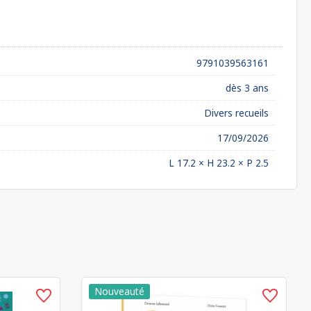
9791039563161
dès 3 ans
Divers recueils
17/09/2026
L 17.2 × H 23.2 × P 2.5