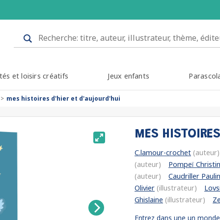
tés et loisirs créatifs
Jeux enfants
Parascol
mes histoires d'hier et d'aujourd'hui
MES HISTOIRES
C.lamour-crochet
(auteur)
(auteur)
Pompeï Christi
(auteur)
Caudriller Pauli
Olivier
(illustrateur)
Lovs
Ghislaine
(illustrateur)
Ze
Entrez dans une un monde 