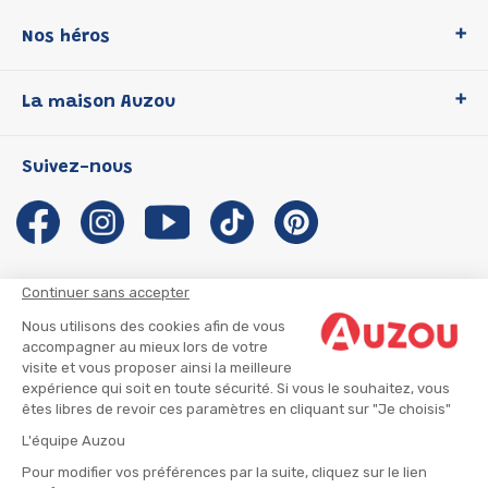
Nos héros
Loup
La maison Auzou
P'tit Loup
Les Héros du CP
Qui sommes-nous ?
Suivez-nous
Les Influenceuses
Notre histoire
Migali
Auzou s'engage
Petite Taupe
Auteurs et illustrateurs Auzou
Azuro
Nous rejoindre
Continuer sans accepter
Ma Boîte à Héros
Nous contacter
Nous utilisons des cookies afin de vous
CGU
Suivre mon colis
accompagner au mieux lors de votre
visite et vous proposer ainsi la meilleure
Infos consommateur
CGV
expérience qui soit en toute sécurité. Si vous le souhaitez, vous
Mentions légales
êtes libres de revoir ces paramètres en cliquant sur "Je choisis"
Nous rejoindre
L'équipe Auzou
Pour modifier vos préférences par la suite, cliquez sur le lien