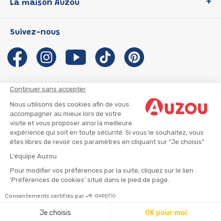
La maison Auzou
P'tit Loup
Les Héros du CP
Qui sommes-nous ?
Suivez-nous
Les Influenceuses
Notre histoire
Migali
Auzou s'engage
Petite Taupe
Auteurs et illustrateurs Auzou
Azuro
Nous rejoindre
Continuer sans accepter
Ma Boîte à Héros
Nous contacter
Nous utilisons des cookies afin de vous
CGU
Suivre mon colis
accompagner au mieux lors de votre
visite et vous proposer ainsi la meilleure
Infos consommateur
CGV
expérience qui soit en toute sécurité. Si vous le souhaitez, vous
Mentions légales
êtes libres de revoir ces paramètres en cliquant sur "Je choisis"
Nous rejoindre
L'équipe Auzou
Pour modifier vos préférences par la suite, cliquez sur le lien
'Préférences de cookies' situé dans le pied de page.
© 2026 - AUZOU
|
Plan du site
Consentements certifiés par
⚠️ Créez une alerte
Je choisis
OK pour moi