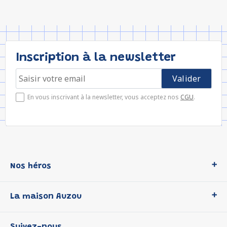
Inscription à la newsletter
En vous inscrivant à la newsletter, vous acceptez nos
CGU
.
Nos héros
Loup
La maison Auzou
P'tit Loup
Les Héros du CP
Qui sommes-nous ?