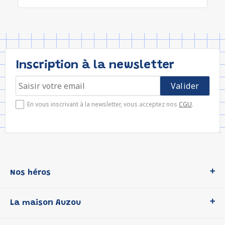
Inscription à la newsletter
En vous inscrivant à la newsletter, vous acceptez nos
CGU
.
Nos héros
Loup
La maison Auzou
P'tit Loup
Les Héros du CP
Qui sommes-nous ?