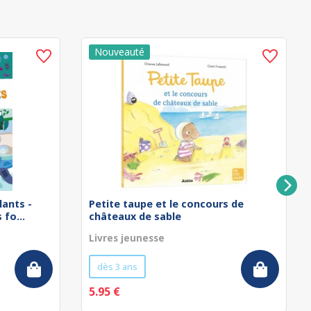
lants -
Petite taupe et le concours de
fo...
châteaux de sable
Livres jeunesse
dès 3 ans
5.95 €