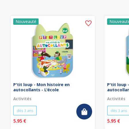
P'tit loup - Mon histoire en
P'tit loup
autocollants - L'école
autocollan
Activités
Activités
dès 3 ans
dès 3 ans
5.95 €
5.95 €