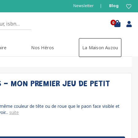
Newsletter
Blog
0
aire
Nos Héros
La Maison Auzou
 - MON PREMIER JEU DE PETIT
a même couleur de tête ou de roue que le paon face visible et
ir...
suite