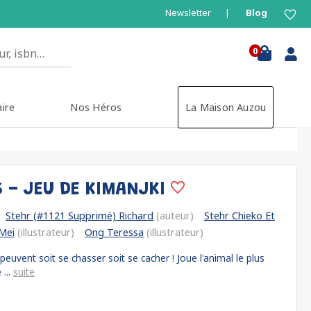
Newsletter
Blog
0
aire
Nos Héros
La Maison Auzou
S - JEU DE KIMANJKI
Stehr (#1121 Supprimé) Richard
(auteur)
Stehr Chieko Et
Mei
(illustrateur)
Ong Teressa
(illustrateur)
peuvent soit se chasser soit se cacher ! Joue l'animal le plus
 ...
suite