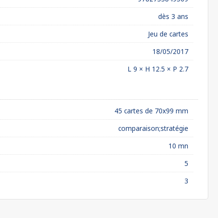
dès 3 ans
Jeu de cartes
18/05/2017
L 9 × H 12.5 × P 2.7
45 cartes de 70x99 mm
comparaison;stratégie
10 mn
5
3