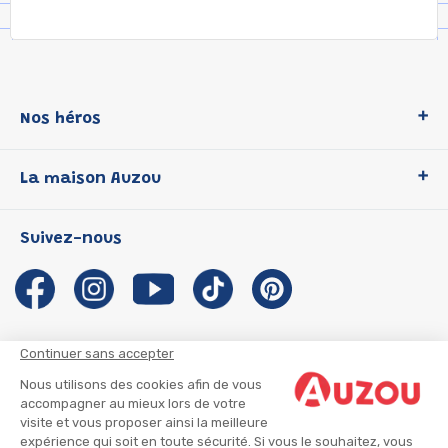
Nos héros
Loup
La maison Auzou
P'tit Loup
Les Héros du CP
Qui sommes-nous ?
Suivez-nous
Les Influenceuses
Notre histoire
Migali
Auzou s'engage
Petite Taupe
Auteurs et illustrateurs Auzou
Azuro
Nous rejoindre
Continuer sans accepter
Ma Boîte à Héros
Nous contacter
Nous utilisons des cookies afin de vous
CGU
Suivre mon colis
accompagner au mieux lors de votre
visite et vous proposer ainsi la meilleure
Infos consommateur
CGV
expérience qui soit en toute sécurité. Si vous le souhaitez, vous