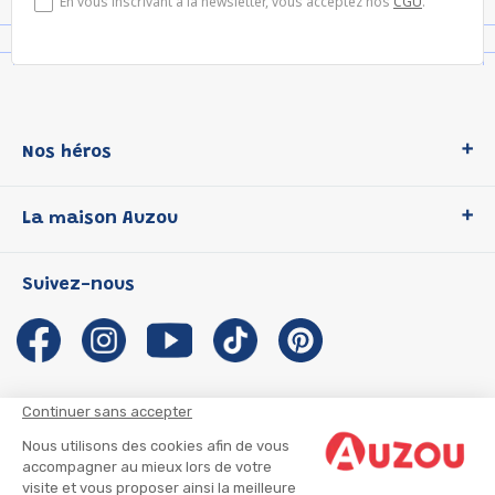
En vous inscrivant à la newsletter, vous acceptez nos
CGU
.
Nos héros
Loup
La maison Auzou
P'tit Loup
Les Héros du CP
Qui sommes-nous ?
Suivez-nous
Les Influenceuses
Notre histoire
Migali
Auzou s'engage
Petite Taupe
Auteurs et illustrateurs Auzou
Azuro
Nous rejoindre
Continuer sans accepter
Ma Boîte à Héros
Nous contacter
Nous utilisons des cookies afin de vous
CGU
Suivre mon colis
accompagner au mieux lors de votre
visite et vous proposer ainsi la meilleure
Infos consommateur
CGV