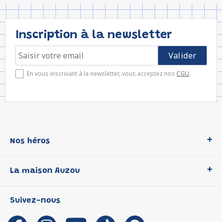
Inscription à la newsletter
En vous inscrivant à la newsletter, vous acceptez nos
CGU
.
Nos héros
Loup
La maison Auzou
P'tit Loup
Les Héros du CP
Qui sommes-nous ?
Suivez-nous
Les Influenceuses
Notre histoire
Migali
Auzou s'engage