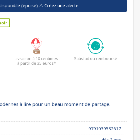
disponible (épuisé)
⚠️ Créez une alerte
soir
Livraison à 10 centimes
Satisfait ou remboursé
à partir de 35 euros*
t modernes à lire pour un beau moment de partage.
9791039532617
dès 3 ans