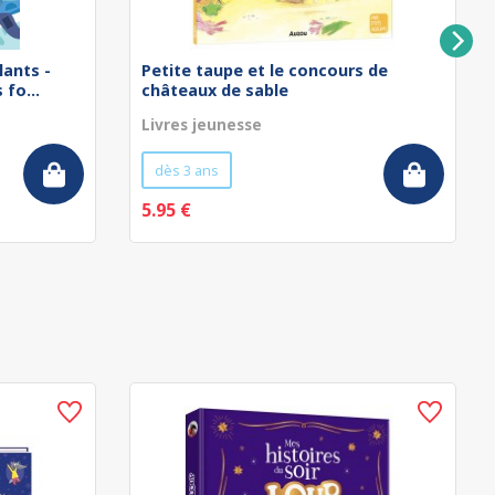
lants -
Petite taupe et le concours de
fo...
châteaux de sable
Livres jeunesse
dès 3 ans
5.95 €