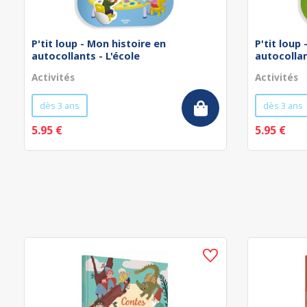
P'tit loup - Mon histoire en
P'tit loup
autocollants - L'école
autocollan
Activités
Activités
dès 3 ans
dès 3 ans
5.95 €
5.95 €