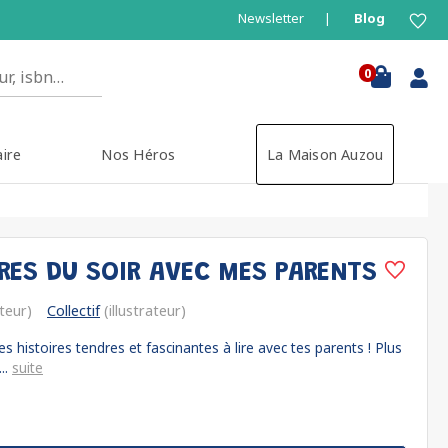
Newsletter
Blog
0
aire
Nos Héros
La Maison Auzou
IRES DU SOIR AVEC MES PARENTS
ateur)
Collectif
(illustrateur)
s histoires tendres et fascinantes à lire avec tes parents ! Plus
..
suite