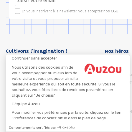
En vous inscrivant à la newsletter, vous acceptez nos
CGU
.
Cultivons l'imagination !
Nos héros
Continuer sans accepter
Loup
P'tit Loup
Nous utilisons des cookies afin de
vous accompagner au mieux lors de
Les Héros du
votre visite et vous proposer ainsi la
Les Influenc
meilleure expérience qui soit en toute sécurité. Si vous le
Migali
souhaitez, vous êtes libres de revoir ces paramètres en
cliquant sur "Je choisis"
Petite Taupe
Azuro
L'équipe Auzou
Ma Boîte à H
Pour modifier vos préférences par la suite, cliquez sur le lien
'Préférences de cookies' situé dans le pied de page.
Consentements certifiés par
CGU