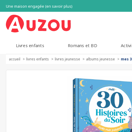
Une maison engagée (en savoir plus)
Livres enfants
Romans et BD
Activi
accueil
livres enfants
livres jeunesse
albums jeunesse
mes 3