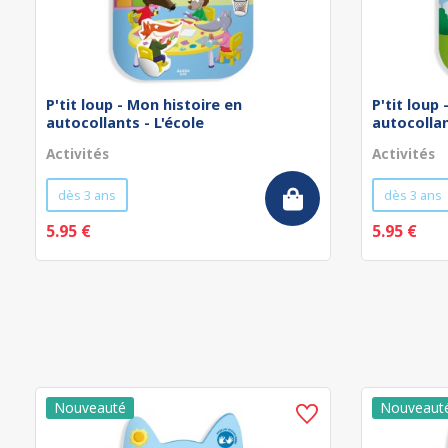
P'tit loup - Mon histoire en
P'tit loup
autocollants - L'école
autocollan
Activités
Activités
dès 3 ans
dès 3 ans
5.95 €
5.95 €