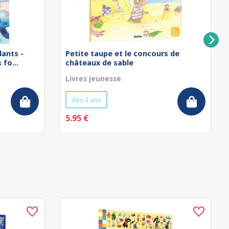
lants -
Petite taupe et le concours de
fo...
châteaux de sable
Livres jeunesse
dès 3 ans
5.95 €