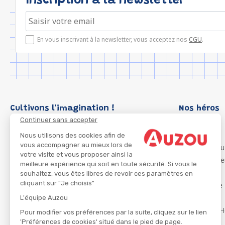
Inscription à la newsletter
En vous inscrivant à la newsletter, vous acceptez nos
CGU
.
Cultivons l'imagination !
Nos héros
Continuer sans accepter
Loup
P'tit Loup
Nous utilisons des cookies afin de
vous accompagner au mieux lors de
Les Héros du
votre visite et vous proposer ainsi la
Les Influenc
meilleure expérience qui soit en toute sécurité. Si vous le
Migali
souhaitez, vous êtes libres de revoir ces paramètres en
cliquant sur "Je choisis"
Petite Taupe
Azuro
L'équipe Auzou
Ma Boîte à H
Pour modifier vos préférences par la suite, cliquez sur le lien
'Préférences de cookies' situé dans le pied de page.