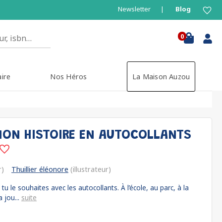
Newsletter
Blog
0
aire
Nos Héros
La Maison Auzou
 MON HISTOIRE EN AUTOCOLLANTS
r)
Thuillier éléonore
(illustrateur)
 le souhaites avec les autocollants. À l’école, au parc, à la
 jou...
suite