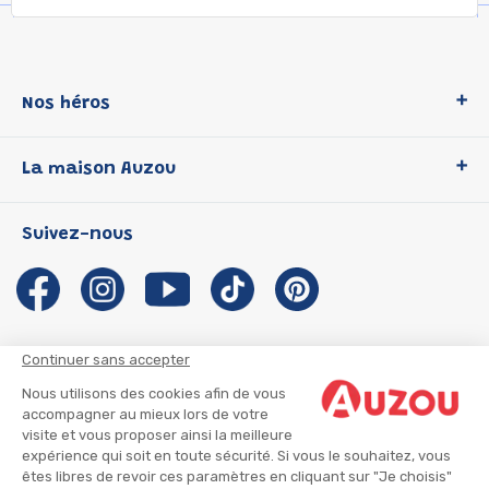
Nos héros
Loup
La maison Auzou
P'tit Loup
Les Héros du CP
Qui sommes-nous ?
Suivez-nous
Les Influenceuses
Notre histoire
Migali
Auzou s'engage
Petite Taupe
Auteurs et illustrateurs Auzou
Azuro
Nous rejoindre
Continuer sans accepter
Ma Boîte à Héros
Nous contacter
Nous utilisons des cookies afin de vous
CGU
Suivre mon colis
accompagner au mieux lors de votre
visite et vous proposer ainsi la meilleure
Infos consommateur
CGV
expérience qui soit en toute sécurité. Si vous le souhaitez, vous
Mentions légales
êtes libres de revoir ces paramètres en cliquant sur "Je choisis"