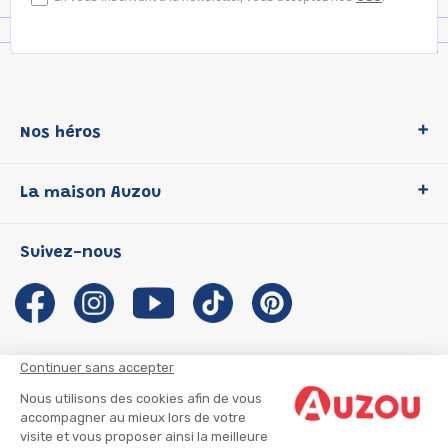
Nos héros
Loup
La maison Auzou
P'tit Loup
Les Héros du CP
Qui sommes-nous ?
Suivez-nous
Les Influenceuses
Notre histoire
Migali
Auzou s'engage
Petite Taupe
Auteurs et illustrateurs Auzou
Azuro
Nous rejoindre
Continuer sans accepter
Ma Boîte à Héros
Nous contacter
Nous utilisons des cookies afin de vous
CGU
Suivre mon colis
accompagner au mieux lors de votre
visite et vous proposer ainsi la meilleure
Infos consommateur
CGV