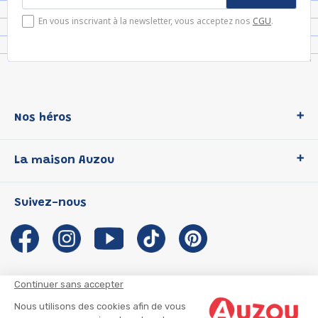
En vous inscrivant à la newsletter, vous acceptez nos
CGU
.
Nos héros
Loup
La maison Auzou
P'tit Loup
Les Héros du CP
Qui sommes-nous ?
Suivez-nous
Les Influenceuses
Notre histoire
Migali
Auzou s'engage
Petite Taupe
Auteurs et illustrateurs Auzou
Azuro
Nous rejoindre
Continuer sans accepter
Ma Boîte à Héros
Nous contacter
Nous utilisons des cookies afin de vous
CGU
Suivre mon colis