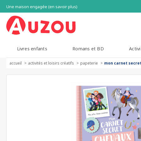
Une maison engagée (en savoir plus)
Livres enfants
Romans et BD
Activi
accueil
activités et loisirs créatifs
papeterie
mon carnet secret