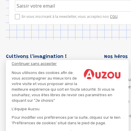
En vous inscrivant à la newsletter, vous acceptez nos
CGU
.
Cultivons l'imagination !
Nos héros
Continuer sans accepter
Loup
P'tit Loup
Nous utilisons des cookies afin de
vous accompagner au mieux lors de
Les Héros du
votre visite et vous proposer ainsi la
Les Influenc
meilleure expérience qui soit en toute sécurité. Si vous le
Migali
souhaitez, vous êtes libres de revoir ces paramètres en
cliquant sur "Je choisis"
Petite Taupe
Azuro
L'équipe Auzou
Ma Boîte à H
Pour modifier vos préférences par la suite, cliquez sur le lien
'Préférences de cookies' situé dans le pied de page.