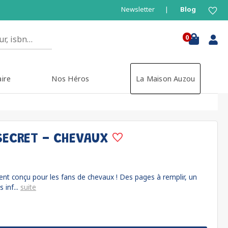
Newsletter
Blog
0
aire
Nos Héros
La Maison Auzou
SECRET - CHEVAUX
ent conçu pour les fans de chevaux ! Des pages à remplir, un
 inf...
suite