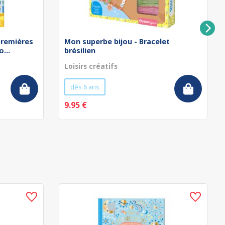
remières
Mon superbe bijou - Bracelet
...
brésilien
Loisirs créatifs
dès 6 ans
9.95 €