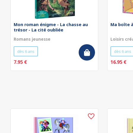
Mon roman énigme - La chasse au
Ma boîte à
trésor - La cité oubliée
Romans jeunesse
Loisirs cré
dès 6 ans
dès 6 ans
7.95 €
16.95 €