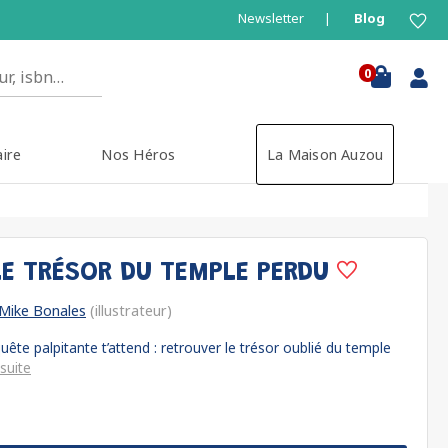
Newsletter
Blog
0
aire
Nos Héros
La Maison Auzou
LE TRÉSOR DU TEMPLE PERDU
Mike Bonales
(illustrateur)
uête palpitante t’attend : retrouver le trésor oublié du temple
suite