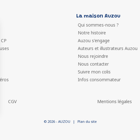
La maison Auzou
Qui sommes-nous ?
Notre histoire
 CP
Auzou s'engage
euses
Auteurs et illustrateurs Auzou
Nous rejoindre
Nous contacter
Suivre mon colis
éros
Infos consommateur
CGV
Mentions légales
 vos Options
© 2026 - AUZOU
|
Plan du site
paramètres de confidentialité, en garantissant la conformit