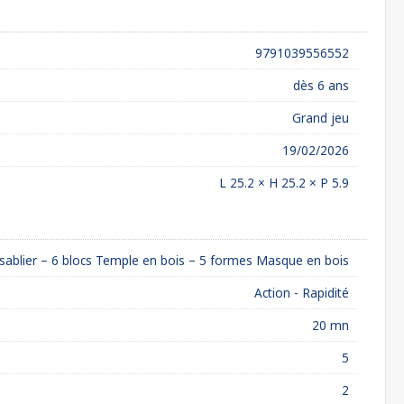
9791039556552
dès 6 ans
Grand jeu
19/02/2026
L 25.2 × H 25.2 × P 5.9
 1 sablier – 6 blocs Temple en bois – 5 formes Masque en bois
Action - Rapidité
20 mn
5
2