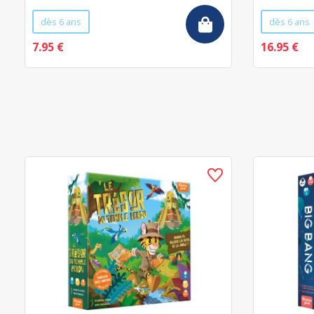
dès 6 ans
dès 6 ans
7.95 €
16.95 €