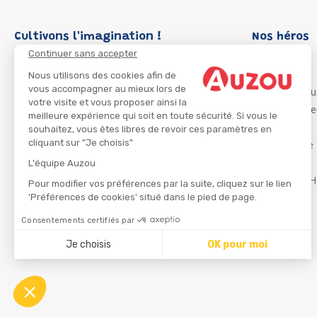
Cultivons l'imagination !
Nos héros
Continuer sans accepter
Loup
P'tit Loup
Nous utilisons des cookies afin de
vous accompagner au mieux lors de
Les Héros du
votre visite et vous proposer ainsi la
Les Influenc
meilleure expérience qui soit en toute sécurité. Si vous le
Migali
souhaitez, vous êtes libres de revoir ces paramètres en
cliquant sur "Je choisis"
Petite Taupe
Azuro
L'équipe Auzou
Ma Boîte à H
Pour modifier vos préférences par la suite, cliquez sur le lien
'Préférences de cookies' situé dans le pied de page.
Consentements certifiés par
CGU
Je choisis
OK pour moi
Axeptio consent
Plateforme de Gestion du Consentement : Personnalisez
Notre plateforme vous permet d'adapter et de gérer vos 