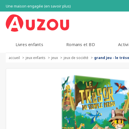
Une maison engagée (en savoir plus)
Livres enfants
Romans et BD
Activi
accueil
jeux enfants
jeux
jeux de société
grand jeu - le tré