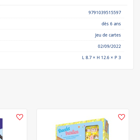
9791039515597
dès 6 ans
Jeu de cartes
02/09/2022
L 8.7 × H 12.6 × P 3