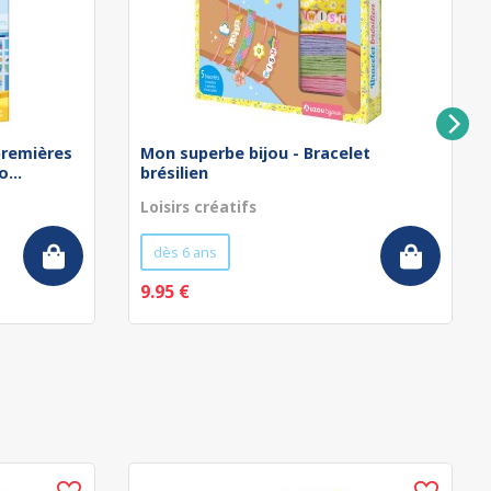
remières
Mon superbe bijou - Bracelet
...
brésilien
Loisirs créatifs
dès 6 ans
9.95 €