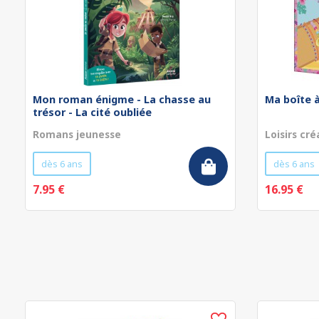
Mon roman énigme - La chasse au
Ma boîte à
trésor - La cité oubliée
Romans jeunesse
Loisirs cré
dès 6 ans
dès 6 ans
7.95 €
16.95 €