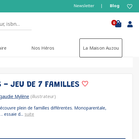
Newsletter
Blog
0
aire
Nos Héros
La Maison Auzou
 - JEU DE 7 FAMILLES
igaudie Mylène
(illustrateur)
 découvre plein de familles différentes. Monoparentale,
 essaie d...
suite