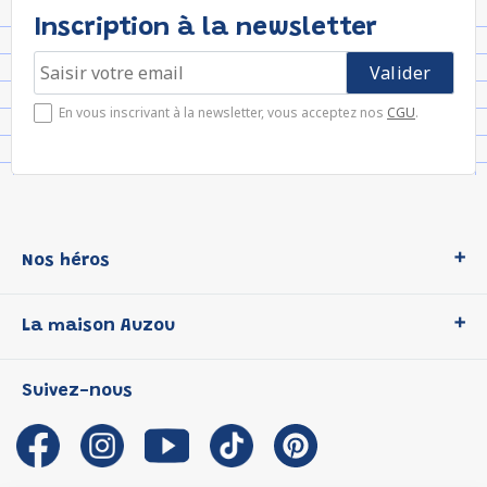
Inscription à la newsletter
En vous inscrivant à la newsletter, vous acceptez nos
CGU
.
Nos héros
Loup
La maison Auzou
P'tit Loup
Les Héros du CP
Qui sommes-nous ?
Suivez-nous
Les Influenceuses
Notre histoire
Migali
Auzou s'engage
Petite Taupe
Auteurs et illustrateurs Auzou