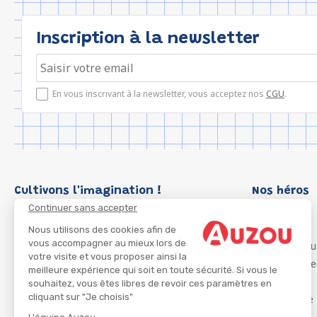
Inscription à la newsletter
En vous inscrivant à la newsletter, vous acceptez nos
CGU
.
Cultivons l'imagination !
Nos héros
Continuer sans accepter
Loup
P'tit Loup
Nous utilisons des cookies afin de
vous accompagner au mieux lors de
Les Héros du
votre visite et vous proposer ainsi la
Les Influenc
meilleure expérience qui soit en toute sécurité. Si vous le
Migali
souhaitez, vous êtes libres de revoir ces paramètres en
cliquant sur "Je choisis"
Petite Taupe
Azuro