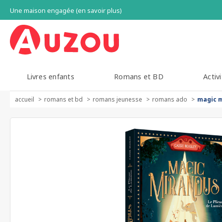
Une maison engagée (en savoir plus)
Livres enfants
Romans et BD
Activi
accueil
romans et bd
romans jeunesse
romans ado
magic m