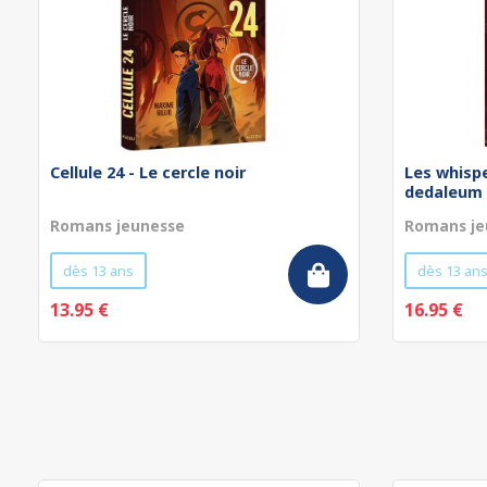
Cellule 24 - Le cercle noir
Les whispe
dedaleum
Romans jeunesse
Romans je
dès 13 ans
dès 13 an
13.95 €
16.95 €