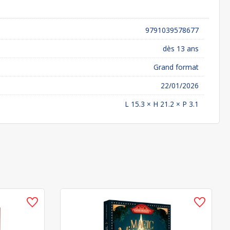
9791039578677
dès 13 ans
Grand format
22/01/2026
L 15.3 × H 21.2 × P 3.1