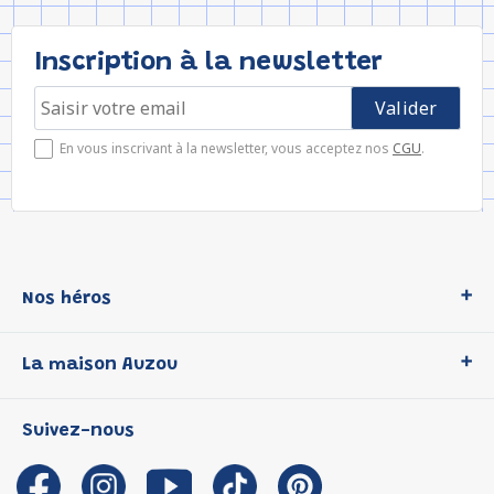
Inscription à la newsletter
En vous inscrivant à la newsletter, vous acceptez nos
CGU
.
Nos héros
Loup
La maison Auzou
P'tit Loup
Les Héros du CP
Qui sommes-nous ?
Suivez-nous
Les Influenceuses
Notre histoire
Migali
Auzou s'engage