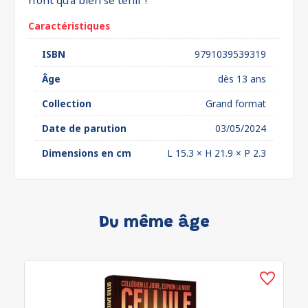
n’ont qu’à bien se tenir !
Caractéristiques
ISBN
9791039539319
Âge
dès 13 ans
Collection
Grand format
Date de parution
03/05/2024
Dimensions en cm
L 15.3 × H 21.9 × P 2.3
Du même âge