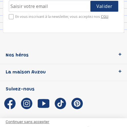
En vous inscrivant à la newsletter, vous acceptez nos
CGU
.
Nos héros
Loup
La maison Auzou
P'tit Loup
Les Héros du CP
Qui sommes-nous ?
Suivez-nous
Les Influenceuses
Notre histoire
Migali
Auzou s'engage
Petite Taupe
Auteurs et illustrateurs Auzou
Azuro
Nous rejoindre
Continuer sans accepter
Ma Boîte à Héros
Nous contacter