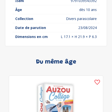
ISBN
9791039543392
Âge
dès 10 ans
Collection
Divers parascolaire
Date de parution
23/08/2024
Dimensions en cm
L 17.1 × H 21.9 × P 6.3
Du même âge