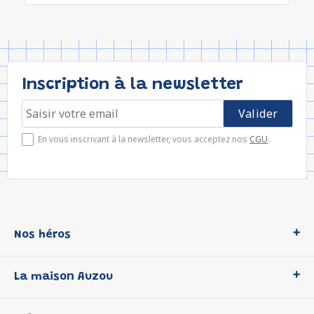
Inscription à la newsletter
En vous inscrivant à la newsletter, vous acceptez nos
CGU
.
Nos héros
Loup
La maison Auzou
P'tit Loup
Les Héros du CP
Qui sommes-nous ?