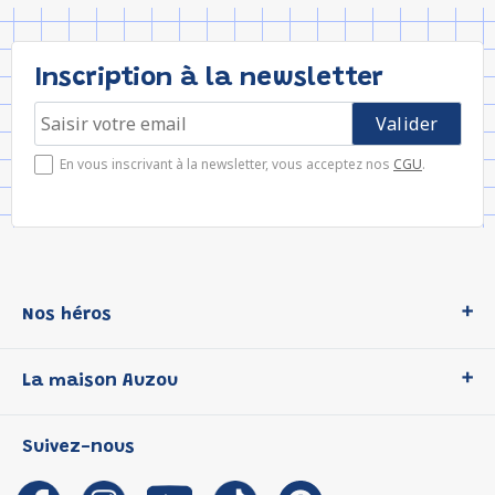
Inscription à la newsletter
En vous inscrivant à la newsletter, vous acceptez nos
CGU
.
Nos héros
Loup
La maison Auzou
P'tit Loup
Les Héros du CP
Qui sommes-nous ?
Suivez-nous
Les Influenceuses
Notre histoire
Migali
Auzou s'engage