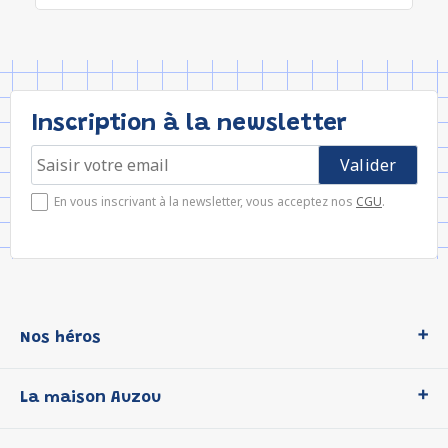
Inscription à la newsletter
En vous inscrivant à la newsletter, vous acceptez nos
CGU
.
Nos héros
Loup
La maison Auzou
P'tit Loup
Les Héros du CP
Qui sommes-nous ?