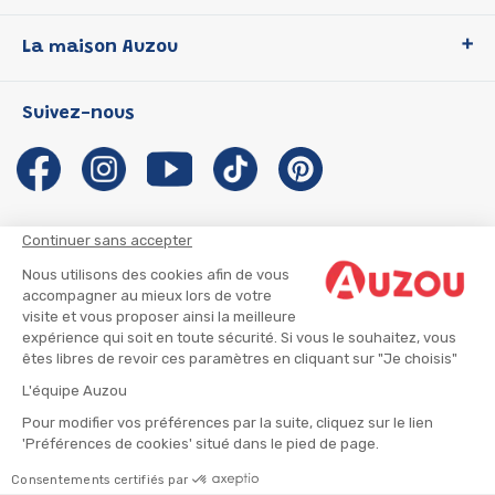
Loup
La maison Auzou
P'tit Loup
Les Héros du CP
Qui sommes-nous ?
Suivez-nous
Les Influenceuses
Notre histoire
Migali
Auzou s'engage
Petite Taupe
Auteurs et illustrateurs Auzou
Azuro
Nous rejoindre
Continuer sans accepter
Ma Boîte à Héros
Nous contacter
Nous utilisons des cookies afin de vous
CGU
Suivre mon colis
accompagner au mieux lors de votre
visite et vous proposer ainsi la meilleure
Infos consommateur
CGV
expérience qui soit en toute sécurité. Si vous le souhaitez, vous
Mentions légales
êtes libres de revoir ces paramètres en cliquant sur "Je choisis"
Nous rejoindre
L'équipe Auzou
Pour modifier vos préférences par la suite, cliquez sur le lien
'Préférences de cookies' situé dans le pied de page.
© 2026 - AUZOU
|
Plan du site
Consentements certifiés par