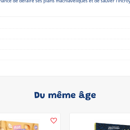
hance de défaire ses plans machiavéliques et de sauver l’incro
Du même âge