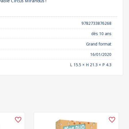
yable Circus Mirandus !
9782733876268
dès 10 ans
Grand format
16/01/2020
L 15.5 × H 21.3 × P 4.3