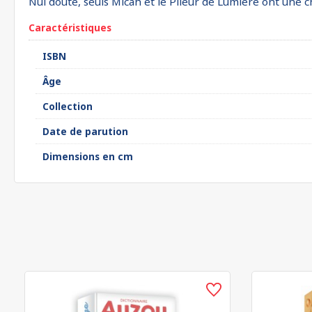
Nul doute, seuls Micah et le Plieur de Lumière ont une c
Caractéristiques
ISBN
Âge
Collection
Date de parution
Dimensions en cm