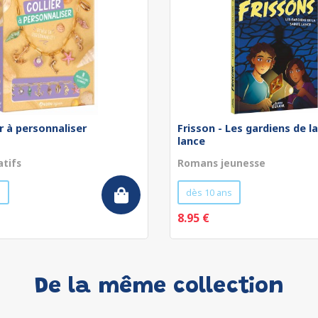
r à personnaliser
Frisson - Les gardiens de l
lance
atifs
Romans jeunesse
s
dès 10 ans
8.95 €
De la même collection