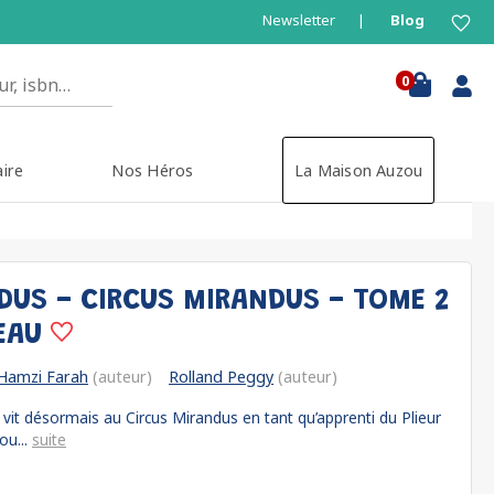
Newsletter
Blog
0
aire
Nos Héros
La Maison Auzou
DUS - CIRCUS MIRANDUS - TOME 2
SEAU
Hamzi Farah
(auteur)
Rolland Peggy
(auteur)
il vit désormais au Circus Mirandus en tant qu’apprenti du Plieur
ou...
suite