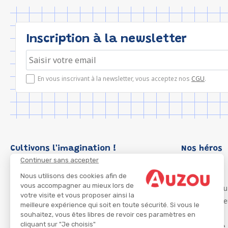
Inscription à la newsletter
En vous inscrivant à la newsletter, vous acceptez nos
CGU
.
Cultivons l'imagination !
Nos héros
Continuer sans accepter
Loup
P'tit Loup
Nous utilisons des cookies afin de
vous accompagner au mieux lors de
Les Héros du
votre visite et vous proposer ainsi la
Les Influenc
meilleure expérience qui soit en toute sécurité. Si vous le
Migali
souhaitez, vous êtes libres de revoir ces paramètres en
cliquant sur "Je choisis"
Petite Taupe