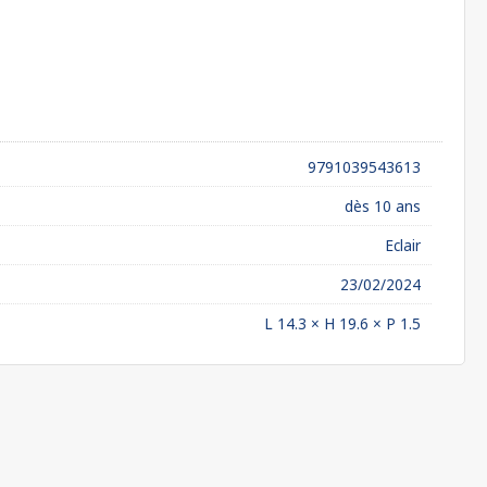
9791039543613
dès 10 ans
Eclair
23/02/2024
L 14.3 × H 19.6 × P 1.5