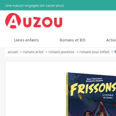
Une maison engagée (en savoir plus)
Livres enfants
Romans et BD
Activi
accueil
romans et bd
romans jeunesse
romans pour enfant