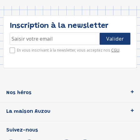
Inscription à la newsletter
En vous inscrivant à la newsletter, vous acceptez nos
CGU
.
Nos héros
Loup
La maison Auzou
P'tit Loup
Les Héros du CP
Qui sommes-nous ?
Suivez-nous
Les Influenceuses
Notre histoire