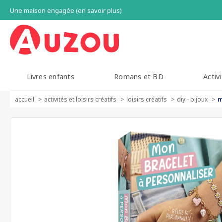
Une maison engagée (en savoir plus)
Livres enfants
Romans et BD
Activi
accueil
activités et loisirs créatifs
loisirs créatifs
diy - bijoux
m