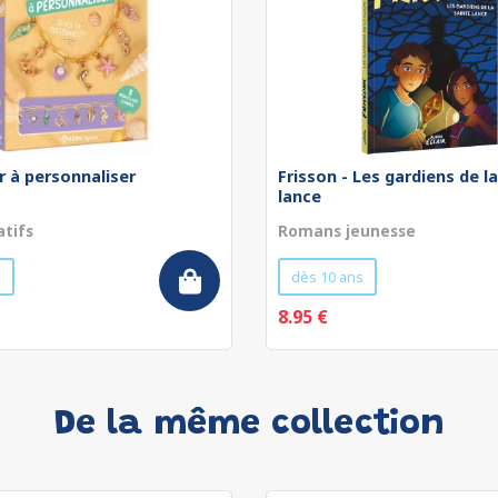
r à personnaliser
Frisson - Les gardiens de l
lance
atifs
Romans jeunesse
s
dès 10 ans
8.95 €
De la même collection