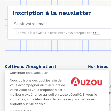
Inscription à la newsletter
En vous inscrivant à la newsletter, vous acceptez nos
CGU
.
Cultivons l'imagination !
Nos héros
Continuer sans accepter
Loup
P'tit Loup
Nous utilisons des cookies afin de
vous accompagner au mieux lors de
Les Héros du
votre visite et vous proposer ainsi la
Les Influenc
meilleure expérience qui soit en toute sécurité. Si vous le
Migali
souhaitez, vous êtes libres de revoir ces paramètres en
cliquant sur "Je choisis"
Petite Taupe
Azuro