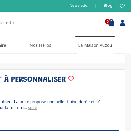
Newsletter
Blog
0
aire
Nos Héros
La Maison Auzou
T À PERSONNALISER
aliser ! La boite propose une belle chaîne dorée et 10
r la customi...
suite