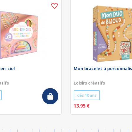
-en-ciel
Mon bracelet à personnali
atifs
Loisirs créatifs
dès 10 ans
13.95 €