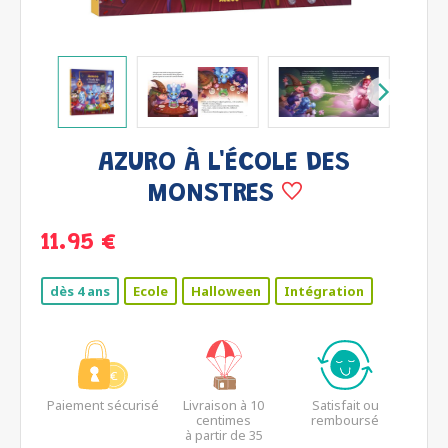
AZURO À L'ÉCOLE DES
MONSTRES
11.95 €
dès 4 ans
Ecole
Halloween
Intégration
Paiement sécurisé
Livraison à 10
Satisfait ou
centimes
remboursé
à partir de 35