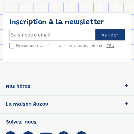
Inscription à la newsletter
En vous inscrivant à la newsletter, vous acceptez nos
CGU
.
Nos héros
Loup
La maison Auzou
P'tit Loup
Les Héros du CP
Qui sommes-nous ?
Suivez-nous
Les Influenceuses
Notre histoire
Migali
Auzou s'engage