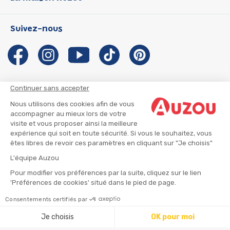
P'tit Loup
Les Héros du CP
Qui sommes-nous ?
Suivez-nous
Les Influenceuses
Notre histoire
Migali
Auzou s'engage
Petite Taupe
Auteurs et illustrateurs Auzou
Azuro
Nous rejoindre
Continuer sans accepter
Ma Boîte à Héros
Nous contacter
Nous utilisons des cookies afin de vous
CGU
Suivre mon colis
accompagner au mieux lors de votre
visite et vous proposer ainsi la meilleure
Infos consommateur
CGV
expérience qui soit en toute sécurité. Si vous le souhaitez, vous
Mentions légales
êtes libres de revoir ces paramètres en cliquant sur "Je choisis"
Nous rejoindre
L'équipe Auzou
Pour modifier vos préférences par la suite, cliquez sur le lien
'Préférences de cookies' situé dans le pied de page.
© 2026 - AUZOU
|
Plan du site
Consentements certifiés par
Ajouter au panier
Je choisis
OK pour moi