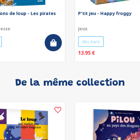
ons de loup - Les pirates
P'tit jeu - Happy froggy
nesse
Jeux
dès 4 ans
13.95 €
De la même collection