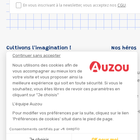
En vous inscrivant à la newsletter, vous acceptez nos
CGU
.
Cultivons l'imagination !
Nos héros
Continuer sans accepter
Loup
P'tit Loup
Nous utilisons des cookies afin de
vous accompagner au mieux lors de
Les Héros du
votre visite et vous proposer ainsi la
Les Influenc
meilleure expérience qui soit en toute sécurité. Si vous le
Migali
souhaitez, vous êtes libres de revoir ces paramètres en
cliquant sur "Je choisis"
Petite Taupe
Azuro
L'équipe Auzou
Ma Boîte à H
Pour modifier vos préférences par la suite, cliquez sur le lien
'Préférences de cookies' situé dans le pied de page.
Consentements certifiés par
CGU
Je choisis
OK pour moi