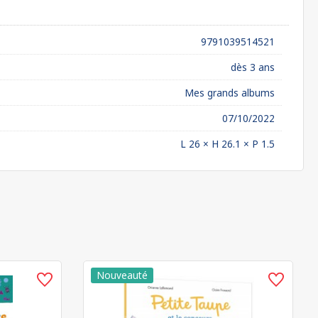
9791039514521
dès 3 ans
Mes grands albums
07/10/2022
L 26 × H 26.1 × P 1.5