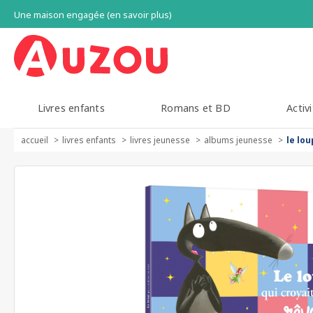
Une maison engagée (en savoir plus)
Livres enfants
Romans et BD
Activi
accueil
livres enfants
livres jeunesse
albums jeunesse
le lou