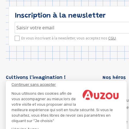
Inscription à la newsletter
En vous inscrivant à la newsletter, vous acceptez nos
CGU
.
Cultivons l'imagination !
Nos héros
Continuer sans accepter
Loup
P'tit Loup
Nous utilisons des cookies afin de
vous accompagner au mieux lors de
Les Héros du
votre visite et vous proposer ainsi la
Les Influenc
meilleure expérience qui soit en toute sécurité. Si vous le
Migali
souhaitez, vous êtes libres de revoir ces paramètres en
cliquant sur "Je choisis"
Petite Taupe
Azuro