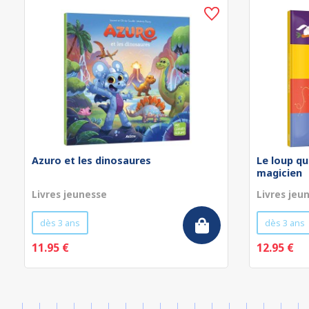
Azuro et les dinosaures
Le loup qu
magicien
Livres jeunesse
Livres jeu
dès 3 ans
dès 3 ans
11.95 €
12.95 €