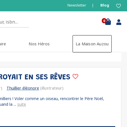
Newsletter
Blog
0
aire
Nos Héros
La Maison Auzou
CROYAIT EN SES RÊVES
r)
Thuillier éléonore
(illustrateur)
illiers ! Voler comme un oiseau, rencontrer le Père Noël,
uand la ...
suite