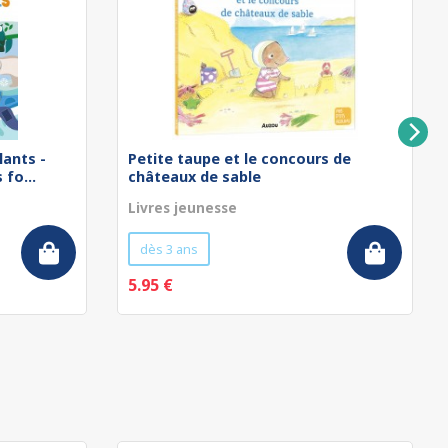
lants -
Petite taupe et le concours de
fo...
châteaux de sable
Livres jeunesse
dès 3 ans
5.95 €