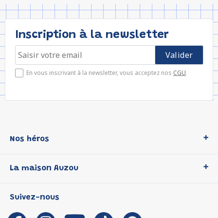
Inscription à la newsletter
En vous inscrivant à la newsletter, vous acceptez nos
CGU
.
Nos héros
Loup
La maison Auzou
P'tit Loup
Les Héros du CP
Qui sommes-nous ?
Suivez-nous
Les Influenceuses
Notre histoire
Migali
Auzou s'engage