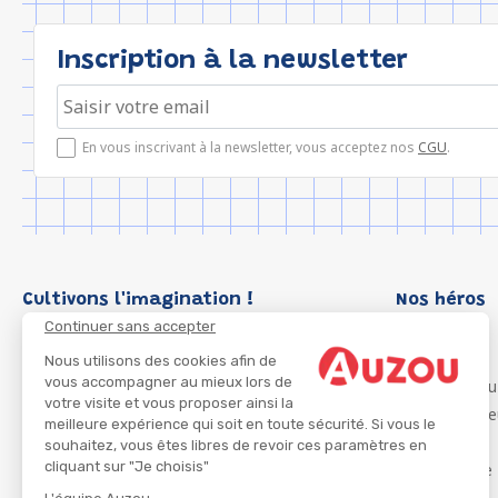
Inscription à la newsletter
En vous inscrivant à la newsletter, vous acceptez nos
CGU
.
Cultivons l'imagination !
Nos héros
Continuer sans accepter
Loup
P'tit Loup
Nous utilisons des cookies afin de
vous accompagner au mieux lors de
Les Héros du
votre visite et vous proposer ainsi la
Les Influenc
meilleure expérience qui soit en toute sécurité. Si vous le
Migali
souhaitez, vous êtes libres de revoir ces paramètres en
cliquant sur "Je choisis"
Petite Taupe
Azuro