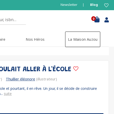
Newsletter
Blog
0
aire
Nos Héros
La Maison Auzou
OULAIT ALLER À L'ÉCOLE
r)
Thuillier éléonore
(illustrateur)
ole et pourtant, il en rêve. Un jour, il se décide de construire
...
suite