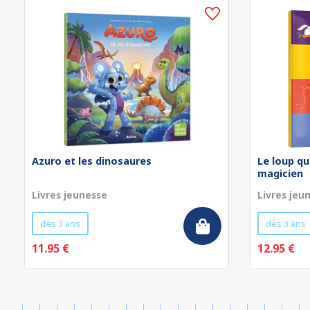
Azuro et les dinosaures
Le loup qu
magicien
Livres jeunesse
Livres jeu
dès 3 ans
dès 3 ans
11.95 €
12.95 €