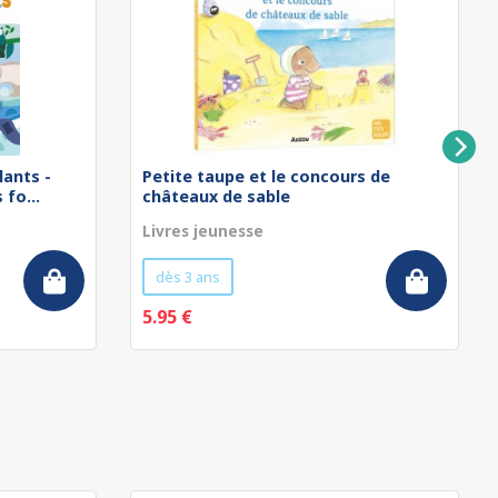
lants -
Petite taupe et le concours de
fo...
châteaux de sable
Livres jeunesse
dès 3 ans
5.95 €