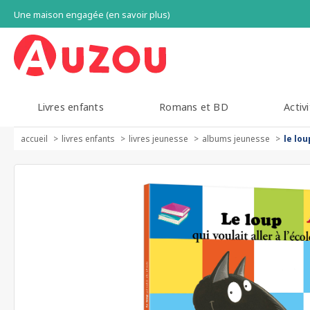
Une maison engagée (en savoir plus)
Livres enfants
Romans et BD
Activi
accueil
livres enfants
livres jeunesse
albums jeunesse
le lou