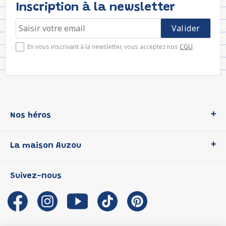
Inscription à la newsletter
En vous inscrivant à la newsletter, vous acceptez nos
CGU
.
Nos héros
Loup
La maison Auzou
P'tit Loup
Les Héros du CP
Qui sommes-nous ?
Suivez-nous
Les Influenceuses
Notre histoire
Migali
Auzou s'engage
Petite Taupe
Auteurs et illustrateurs Auzou
Azuro
Nous rejoindre