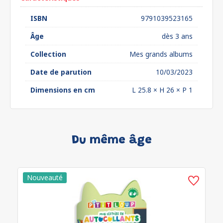
ISBN
9791039523165
Âge
dès 3 ans
Collection
Mes grands albums
Date de parution
10/03/2023
Dimensions en cm
L 25.8 × H 26 × P 1
Du même âge