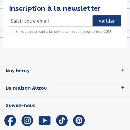
Inscription à la newsletter
En vous inscrivant à la newsletter, vous acceptez nos
CGU
.
Nos héros
Loup
La maison Auzou
P'tit Loup
Les Héros du CP
Qui sommes-nous ?
Suivez-nous
Les Influenceuses
Notre histoire
Migali
Auzou s'engage
Petite Taupe
Auteurs et illustrateurs Auzou