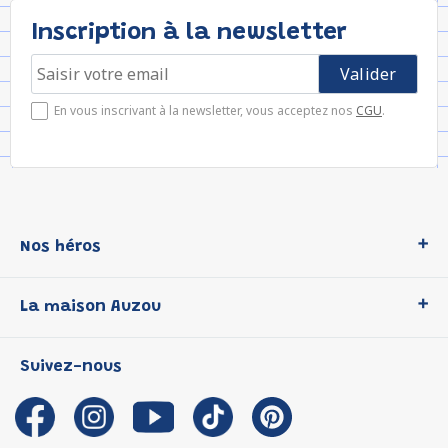
Inscription à la newsletter
En vous inscrivant à la newsletter, vous acceptez nos
CGU
.
Nos héros
Loup
La maison Auzou
P'tit Loup
Les Héros du CP
Qui sommes-nous ?
Suivez-nous
Les Influenceuses
Notre histoire
Migali
Auzou s'engage
Petite Taupe
Auteurs et illustrateurs Auzou