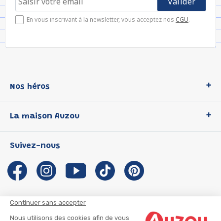
En vous inscrivant à la newsletter, vous acceptez nos
CGU
.
Nos héros
Loup
La maison Auzou
P'tit Loup
Les Héros du CP
Qui sommes-nous ?
Suivez-nous
Les Influenceuses
Notre histoire
Migali
Auzou s'engage
Petite Taupe
Auteurs et illustrateurs Auzou
Azuro
Nous rejoindre
Continuer sans accepter
Ma Boîte à Héros
Nous contacter
Nous utilisons des cookies afin de vous