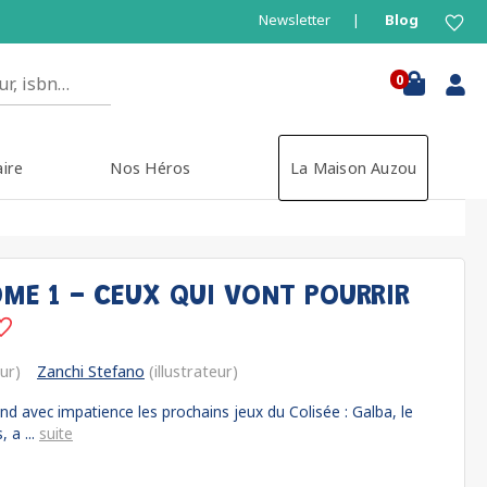
Newsletter
Blog
0
aire
Nos Héros
La Maison Auzou
ME 1 - CEUX QUI VONT POURRIR
ur)
Zanchi Stefano
(illustrateur)
nd avec impatience les prochains jeux du Colisée : Galba, le
 a ...
suite