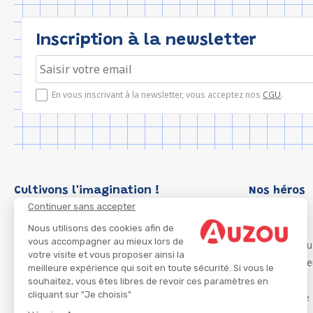
Inscription à la newsletter
En vous inscrivant à la newsletter, vous acceptez nos
CGU
.
Cultivons l'imagination !
Nos héros
Continuer sans accepter
Loup
P'tit Loup
Nous utilisons des cookies afin de
vous accompagner au mieux lors de
Les Héros du
votre visite et vous proposer ainsi la
Les Influenc
meilleure expérience qui soit en toute sécurité. Si vous le
Migali
souhaitez, vous êtes libres de revoir ces paramètres en
cliquant sur "Je choisis"
Petite Taupe