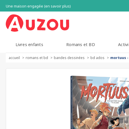
Une maison engagée (en savoir plus)
Livres enfants
Romans et BD
Activi
accueil
romans et bd
bandes dessinées
bd ados
mortuus - 