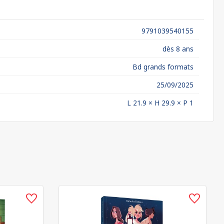
9791039540155
dès 8 ans
Bd grands formats
25/09/2025
L 21.9 × H 29.9 × P 1