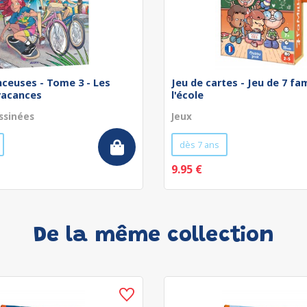
nceuses - Tome 3 - Les
Jeu de cartes - Jeu de 7 fam
vacances
l'école
ssinées
Jeux
dès 7 ans
9.95 €
De la même collection