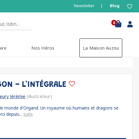
Newsletter
Blog
0
aire
Nos Héros
La Maison Auzou
GON - L'INTÉGRALE
leury Jérémie
(illustrateur)
s le monde d'Organd. Un royaume où humains et dragons se
rci depuis...
suite