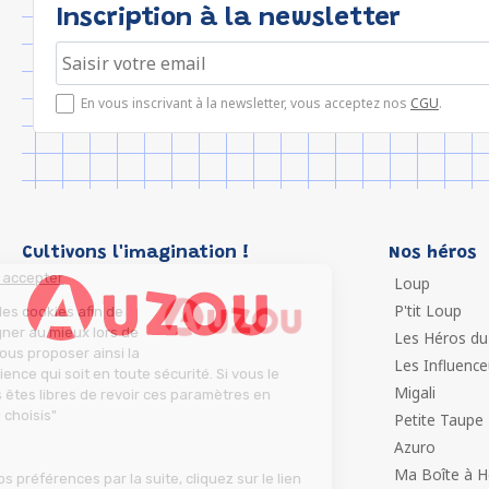
Inscription à la newsletter
En vous inscrivant à la newsletter, vous acceptez nos
CGU
.
Cultivons l'imagination !
Nos héros
Continuer sans accepter
Loup
P'tit Loup
Nous utilisons des cookies afin de
vous accompagner au mieux lors de
Les Héros du
votre visite et vous proposer ainsi la
Les Influenc
meilleure expérience qui soit en toute sécurité. Si vous le
Migali
souhaitez, vous êtes libres de revoir ces paramètres en
cliquant sur "Je choisis"
Petite Taupe
Azuro
L'équipe Auzou
Ma Boîte à H
Pour modifier vos préférences par la suite, cliquez sur le lien