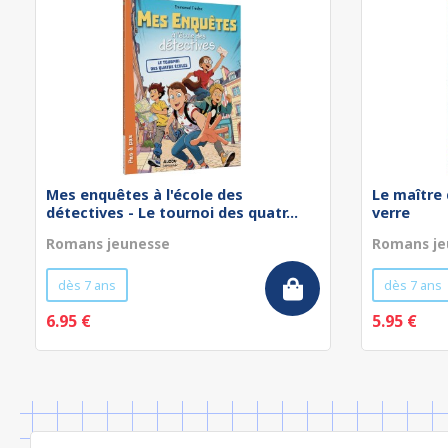
Mes enquêtes à l'école des
Le maître 
détectives - Le tournoi des quatr...
verre
Romans jeunesse
Romans je
dès 7 ans
dès 7 ans
6.95 €
5.95 €