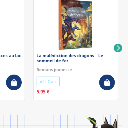
nces au lac
La malédiction des dragons - Le
sommeil de fer
Romans jeunesse
dès 7 ans
5.95 €