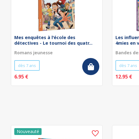
Mes enquêtes à l'école des
Les influe
détectives - Le tournoi des quatr...
4mies en 
Romans jeunesse
Bandes de
dès 7 ans
dès 7 ans
6.95 €
12.95 €